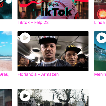
Tiktok – Felp 22
Linda
 Grau,
Florianóia – Armazen
Menin