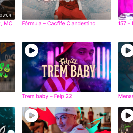
03:04
2, MC
Fórmula – Cacfife Clandestino
157 – 
Trem baby – Felp 22
Mensa