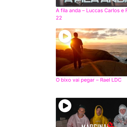
A fila anda – Luccas Carlos e 
22
O bixo vai pegar – Rael LDC