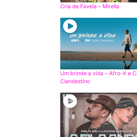
Cria de Favela – Mirella
Um brinde a vida – Afro-X e C
Clandestino