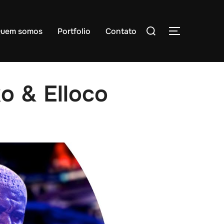
Pesquisar
uem somos
Portfolio
Contato
ALTERNAR
por:
 & Elloco