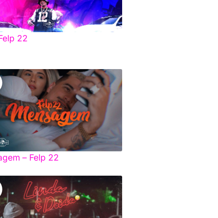
Felp 22
gem – Felp 22