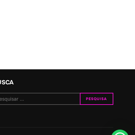
USCA
quisar
PESQUISA
: