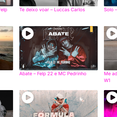
Felp
Te deixo voar – Luccas Carlos
Solo 
Abate – Felp 22 e MC Pedrinho
Me ad
W1