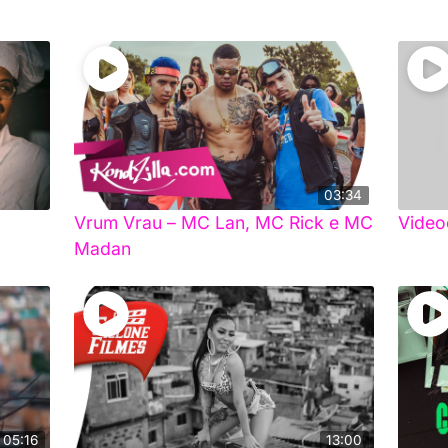
03:34
Vrum Vrau – MC Lan, MC Rick e MC
Video
Madan
05:16
13:00