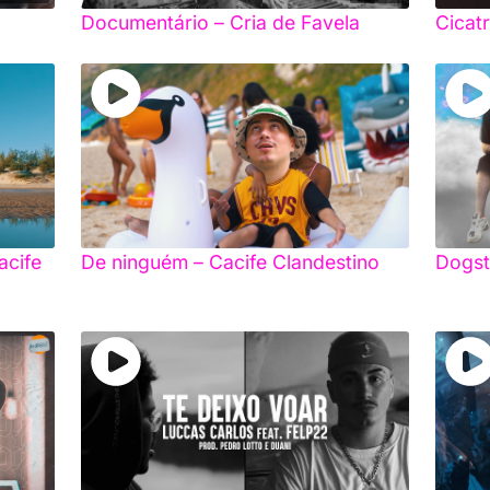
Documentário – Cria de Favela
Cicatr
acife
De ninguém – Cacife Clandestino
Dogst