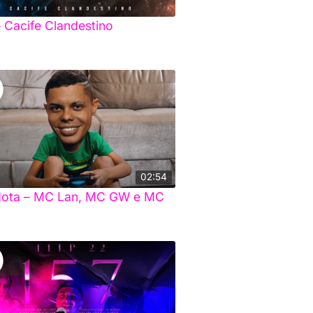
– Cacife Clandestino
02:54
ota – MC Lan, MC GW e MC