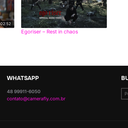
02:52
Egoriser – Rest in chaos
WHATSAPP
B
Pes
48 99911-6050
por
contato@camerafly.com.br