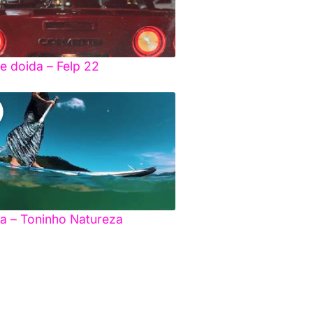
 e doida – Felp 22
a – Toninho Natureza