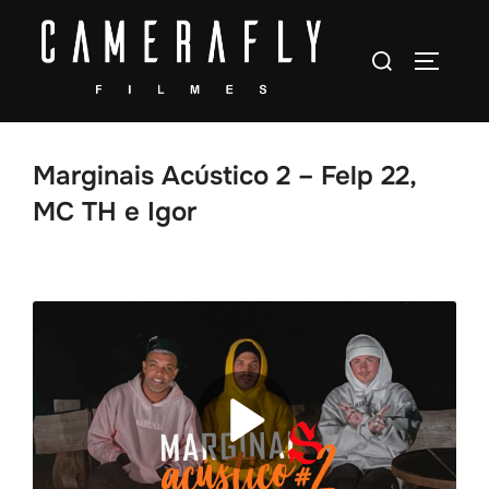
Pular
para
Pesquisar
ALTERN
o
por:
conteúdo
Marginais Acústico 2 – Felp 22,
MC TH e Igor