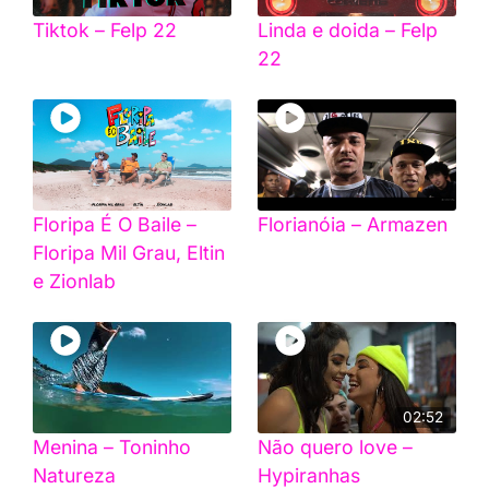
Tiktok – Felp 22
Linda e doida – Felp
22
Floripa É O Baile –
Florianóia – Armazen
Floripa Mil Grau, Eltin
e Zionlab
02:52
Menina – Toninho
Não quero love –
Natureza
Hypiranhas