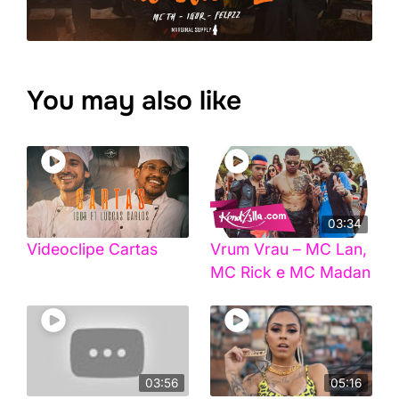
You may also like
03:34
Videoclipe Cartas
Vrum Vrau – MC Lan,
MC Rick e MC Madan
03:56
05:16