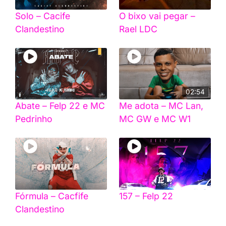
Solo – Cacife
O bixo vai pegar –
Clandestino
Rael LDC
02:54
Abate – Felp 22 e MC
Me adota – MC Lan,
Pedrinho
MC GW e MC W1
Fórmula – Cacfife
157 – Felp 22
Clandestino