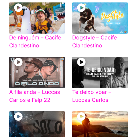
De ninguém – Cacife
Dogstyle – Cacife
Clandestino
Clandestino
A fila anda – Luccas
Te deixo voar –
Carlos e Felp 22
Luccas Carlos