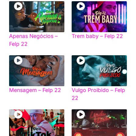
Apenas Negócios –
Trem baby – Felp 22
Felp 22
Mensagem – Felp 22
Vulgo Proibido – Felp
22