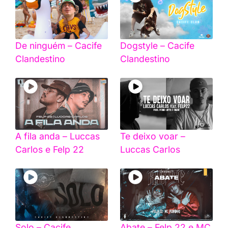
De ninguém – Cacife
Dogstyle – Cacife
Clandestino
Clandestino
A fila anda – Luccas
Te deixo voar –
Carlos e Felp 22
Luccas Carlos
Solo – Cacife
Abate – Felp 22 e MC