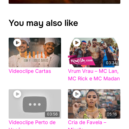
You may also like
03:34
Videoclipe Cartas
Vrum Vrau – MC Lan,
MC Rick e MC Madan
03:56
05:16
Videoclipe Perto de
Cria de Favela –