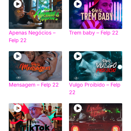
Apenas Negócios –
Trem baby – Felp 22
Felp 22
Mensagem – Felp 22
Vulgo Proibido – Felp
22