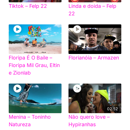
Tiktok – Felp 22
Linda e doida – Felp
22
Floripa É O Baile –
Florianóia – Armazen
Floripa Mil Grau, Eltin
e Zionlab
02:52
Menina – Toninho
Não quero love –
Natureza
Hypiranhas