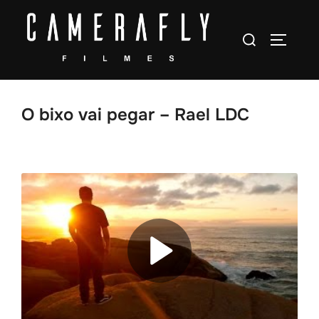
Pular
para
Pesquisar
ALTERN
o
por:
conteúdo
O bixo vai pegar – Rael LDC