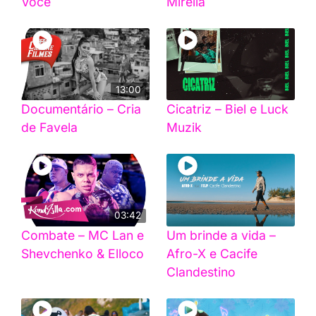
Você
Mirella
13:00
Documentário – Cria
Cicatriz – Biel e Luck
de Favela
Muzik
03:42
Combate – MC Lan e
Um brinde a vida –
Shevchenko & Elloco
Afro-X e Cacife
Clandestino