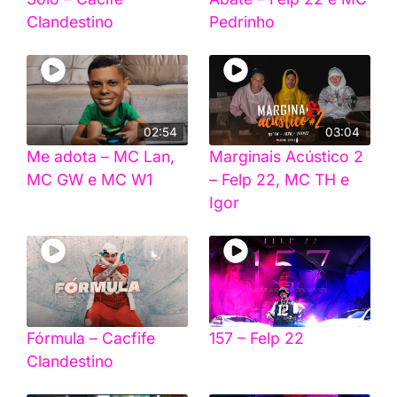
Clandestino
Pedrinho
02:54
03:04
Me adota – MC Lan,
Marginais Acústico 2
MC GW e MC W1
– Felp 22, MC TH e
Igor
Fórmula – Cacfife
157 – Felp 22
Clandestino