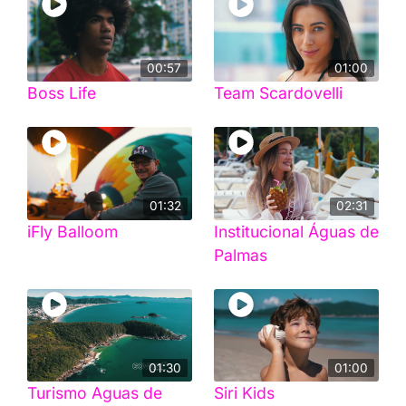
00:57
01:00
Boss Life
Team Scardovelli
01:32
02:31
iFly Balloom
Institucional Águas de
Palmas
01:30
01:00
Turismo Aguas de
Siri Kids