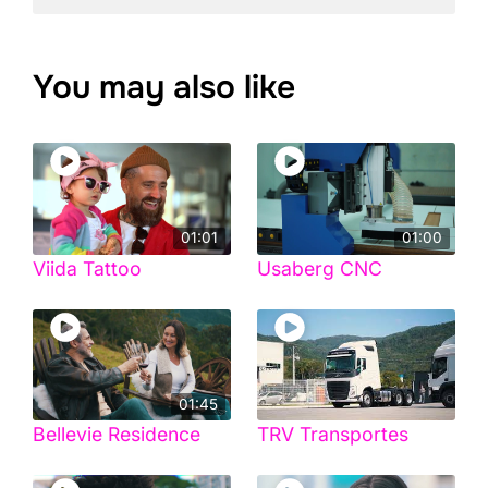
You may also like
01:01
01:00
Viida Tattoo
Usaberg CNC
01:45
Bellevie Residence
TRV Transportes