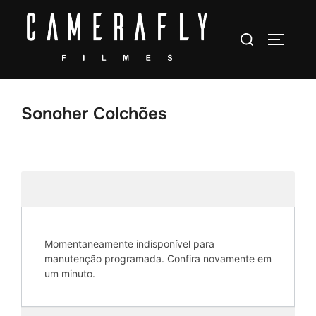
Pular
para
Pesquisar
ALTERN
o
por:
conteúdo
Sonoher Colchões