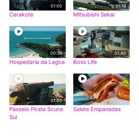
01:00
01:18
Cerakote
Mitsubishi Sekai
00:36
01:40
Hospedaria da Lagoa
Boss Life
01:00
Passeio Pirata Scuna
Salete Empanadas
Sul