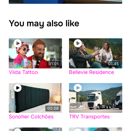
You may also like
01:01
01:45
Viida Tattoo
Bellevie Residence
00:58
Sonoher Colchões
TRV Transportes