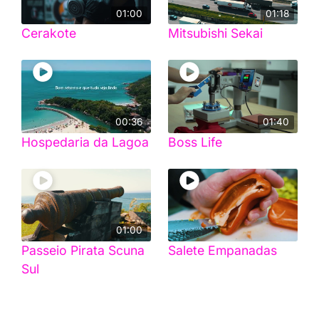
01:00
01:18
Cerakote
Mitsubishi Sekai
00:36
01:40
Hospedaria da Lagoa
Boss Life
01:00
Passeio Pirata Scuna
Salete Empanadas
Sul