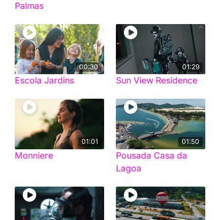
Palmas
00:30
01:29
Escola Jardins
Sun View Residence
01:01
01:50
Monniere
Pousada Casa da
Lagoa